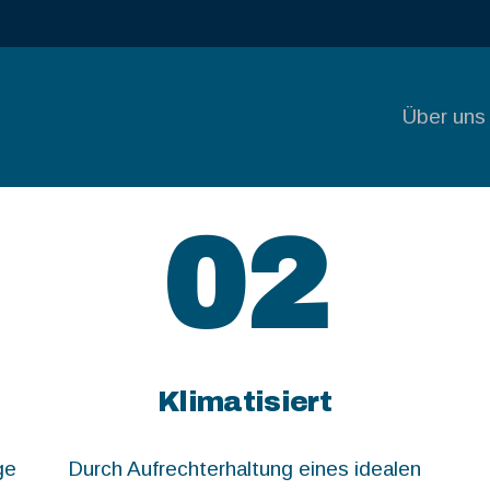
ÜBER
UNS
Über uns
SERVICE
PREISE
02
KONTAK
T
Klimatisiert
ge
Durch Aufrechterhaltung eines idealen