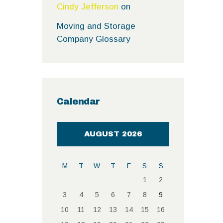
Cindy Jefferson
on
Moving and Storage
Company Glossary
Calendar
AUGUST 2026
M
T
W
T
F
S
S
1
2
3
4
5
6
7
8
9
10
11
12
13
14
15
16