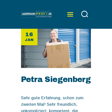
16
ÜBER UNS
JAN
SERVICE
PREISE
KONTAKT
Petra Siegenberg
Sehr gute Erfahrung, schon zum
zweiten Mal! Sehr freundlich,
unkompliziert, kompetent, die